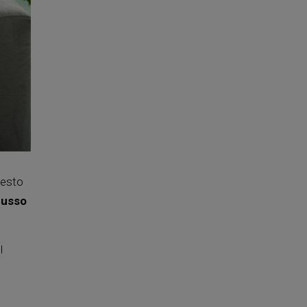
questo
lusso
l