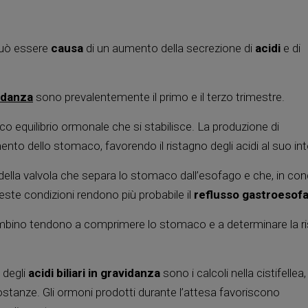
può essere
causa
di un aumento della secrezione di
acidi
e di
idanza
sono prevalentemente il primo e il terzo trimestre.
ico equilibrio ormonale che si stabilisce. La produzione di
ento dello stomaco, favorendo il ristagno degli acidi al suo int
 della valvola che separa lo stomaco dall’esofago e che, in con
este condizioni rendono più probabile il
reflusso gastroesof
 bambino tendono a comprimere lo stomaco e a determinare la ri
 degli
acidi
biliari in gravidanza
sono i calcoli nella cistifellea
tanze. Gli ormoni prodotti durante l’attesa favoriscono