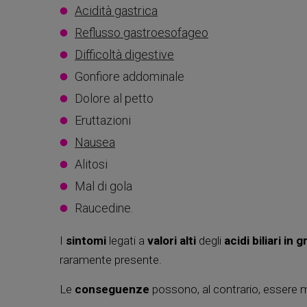
Acidità gastrica
Reflusso gastroesofageo
Difficoltà digestive
Gonfiore addominale
Dolore al petto
Eruttazioni
Nausea
Alitosi
Mal di gola
Raucedine.
I
sintomi
legati a
valori
alti
degli
acidi biliari in 
raramente presente.
Le
conseguenze
possono, al contrario, essere m