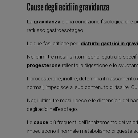
Cause degli acidi in gravidanza
La
gravidanza
è una condizione fisiologica che 
reflusso gastroesofageo.
Le due fasi critiche per i
disturbi gastrici
in grav
Nei primi tre mesi i sintomi sono legati allo specif
progesterone
rallenta la digestione e lo svuotam
Il progesterone, inoltre, determina il rilassamento
normali, impedisce al suo contenuto di risalire. Qu
Negli ultimi tre mesi il peso e le dimensioni del
degli acidi nell’esofago.
Le
cause
più frequenti dell’innalzamento dei valori
impediscono il normale metabolismo di queste sos