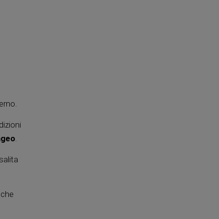
erno.
dizioni
ageo
.
salita
, che