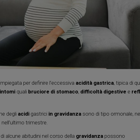
 impiegata per definire l’eccessiva
acidità gastrica
, tipica di 
intomi
quali
bruciore di stomaco
,
difficoltà digestive
e
ref
ne degli
acidi
gastrici
in gravidanza
sono di tipo ormonale, ne
 nell’ultimo trimestre.
i alcune abitudini nel corso della
gravidanza
possono