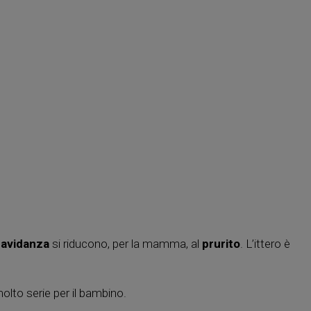
gravidanza
si riducono, per la mamma, al
prurito
. L’ittero è
olto serie per il bambino.