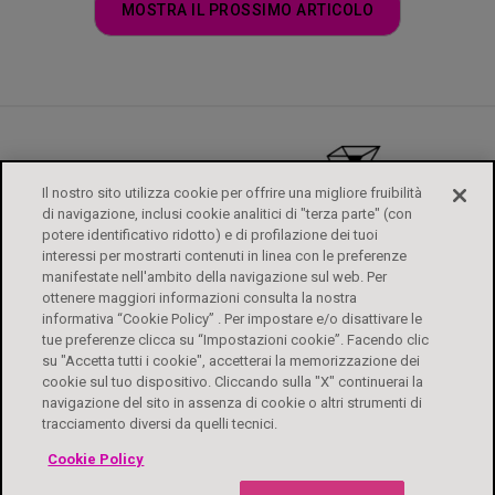
MOSTRA IL PROSSIMO ARTICOLO
Il nostro sito utilizza cookie per offrire una migliore fruibilità
di navigazione, inclusi cookie analitici di "terza parte" (con
potere identificativo ridotto) e di profilazione dei tuoi
interessi per mostrarti contenuti in linea con le preferenze
manifestate nell'ambito della navigazione sul web. Per
ottenere maggiori informazioni consulta la nostra
informativa “Cookie Policy” . Per impostare e/o disattivare le
tue preferenze clicca su “Impostazioni cookie”. Facendo clic
su "Accetta tutti i cookie", accetterai la memorizzazione dei
ALFASIGMA
FOGLI ILLUSTRATIVI
CONTATTI
PRIVACY POLICY
cookie sul tuo dispositivo. Cliccando sulla "X" continuerai la
DIRITTI DEGLI INTERESSATI
COOKIE POLICY
ACCESSIBILITÀ
navigazione del sito in assenza di cookie o altri strumenti di
tracciamento diversi da quelli tecnici.
Biochetasi Granulato Effervescente è un medicinale. Leggere attentamente il
Cookie Policy
foglio illustrativo. Aut. Min. 04/07/2023 e Aut. Min 22/11/2024. Biochetasi
Reflusso è un dispositivo medico CE 0373. Leggere le avvertenze o le