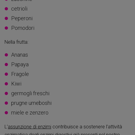
cetrioli
Peperoni
Pomodori
Nella frutta:
Ananas
Papaya
Fragole
Kiwi
germogli freschi
prugne umeboshi
miele e zenzero
L’
assunzione di enzimi
contribuisce a sostenere l’attività
enzimatica degli enzimi digestivi già presenti nel nostro