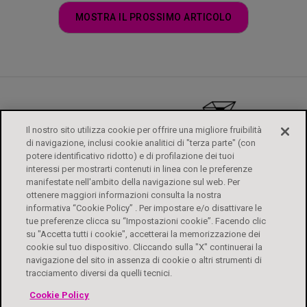
MOSTRA IL PROSSIMO ARTICOLO
Il nostro sito utilizza cookie per offrire una migliore fruibilità
di navigazione, inclusi cookie analitici di "terza parte" (con
potere identificativo ridotto) e di profilazione dei tuoi
interessi per mostrarti contenuti in linea con le preferenze
manifestate nell'ambito della navigazione sul web. Per
ottenere maggiori informazioni consulta la nostra
informativa “Cookie Policy” . Per impostare e/o disattivare le
tue preferenze clicca su “Impostazioni cookie”. Facendo clic
su "Accetta tutti i cookie", accetterai la memorizzazione dei
ALFASIGMA
FOGLI ILLUSTRATIVI
CONTATTI
PRIVACY POLICY
cookie sul tuo dispositivo. Cliccando sulla "X" continuerai la
DIRITTI DEGLI INTERESSATI
COOKIE POLICY
ACCESSIBILITÀ
navigazione del sito in assenza di cookie o altri strumenti di
tracciamento diversi da quelli tecnici.
Biochetasi Granulato Effervescente è un medicinale. Leggere attentamente il
Cookie Policy
foglio illustrativo. Aut. Min. 04/07/2023 e Aut. Min 22/11/2024. Biochetasi