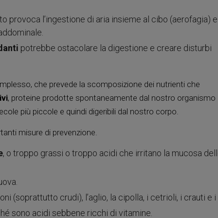
to provoca l’ingestione di aria insieme al cibo (aerofagia) 
 addominale.
danti
potrebbe ostacolare la digestione e creare disturbi
omplesso, che prevede la scomposizione dei nutrienti che
ivi
, proteine prodotte spontaneamente dal nostro organismo
cole più piccole e quindi digeribili dal nostro corpo.
rtanti misure di prevenzione.
e
, o troppo grassi o troppo acidi che irritano la mucosa del
uova.
(soprattutto crudi), l’aglio, la cipolla, i cetrioli, i crauti e i 
hé sono acidi sebbene ricchi di vitamine.