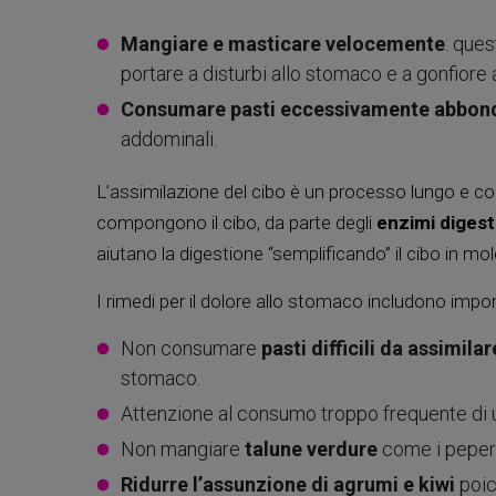
Mangiare e masticare velocemente
: ques
portare a disturbi allo stomaco e a gonfiore
Consumare pasti eccessivamente abbon
addominali.
L’assimilazione del cibo è un processo lungo e c
compongono il cibo, da parte degli
enzimi digest
aiutano la digestione “semplificando” il cibo in mole
I rimedi per il dolore allo stomaco includono impo
Non consumare
pasti difficili da assimilar
stomaco.
Attenzione al consumo troppo frequente di 
Non mangiare
talune verdure
come i peperoni 
Ridurre l’assunzione di agrumi e kiwi
poic