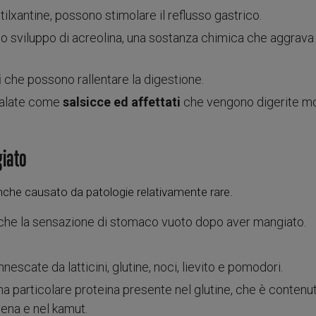
lxantine, possono stimolare il reflusso gastrico.
a lo sviluppo di acreolina, una sostanza chimica che aggrava
i
che possono rallentare la digestione.
salate come
salsicce ed affettati
che vengono digerite mo
giato
nche causato da patologie relativamente rare.
che la sensazione di stomaco vuoto dopo aver mangiato.
nescate da latticini, glutine, noci, lievito e pomodori.
na particolare proteina presente nel glutine, che è contenu
avena e nel kamut.