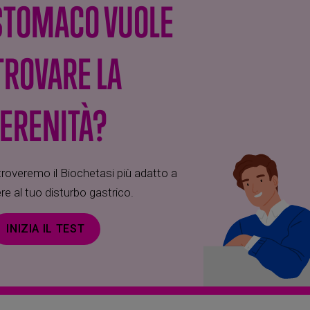
 STOMACO VUOLE
TROVARE LA
ERENITÀ?
overemo il Biochetasi più adatto a
re al tuo disturbo gastrico.
INIZIA IL TEST