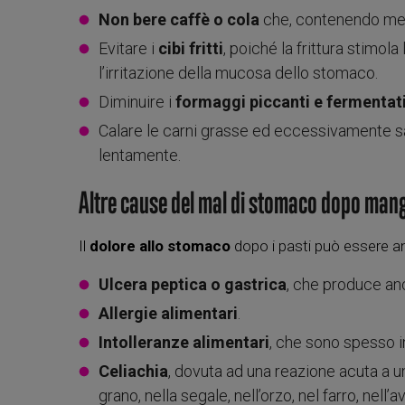
Non bere caffè o cola
che, contenendo meti
Evitare i
cibi fritti
, poiché la frittura stimol
l’irritazione della mucosa dello stomaco.
Diminuire i
formaggi piccanti e fermentat
Calare le carni grasse ed eccessivamente 
lentamente.
Altre cause del mal di stomaco dopo man
Il
dolore allo stomaco
dopo i pasti può essere a
Ulcera peptica o gastrica
, che produce an
Allergie alimentari
.
Intolleranze alimentari
, che sono spesso in
Celiachia
, dovuta ad una reazione acuta a u
grano, nella segale, nell’orzo, nel farro, nell’