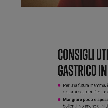
CONSIGLI UT
GASTRICO IN
Per una futura mamma, è
disturbi gastrici. Per fa
Mangiare poco e spesso
bollenti. No anche a fritt