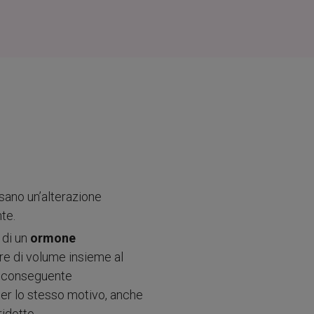
sano un’alterazione
nte.
 di un
ormone
re di volume insieme al
n conseguente
Per lo stesso motivo, anche
idotto.