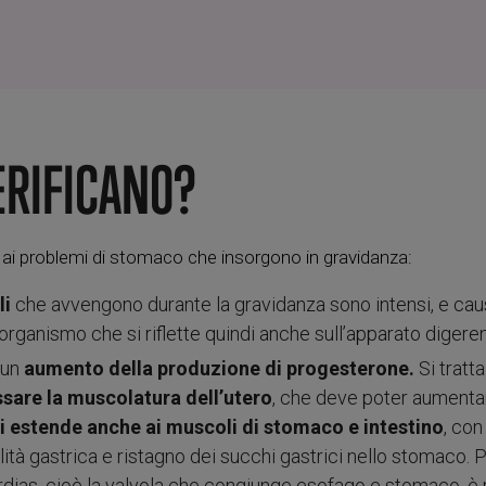
ERIFICANO?
 ai problemi di stomaco che insorgono in gravidanza:
li
che avvengono durante la gravidanza sono intensi, e cau
ro organismo che si riflette quindi anche sull’apparato digere
a un
aumento della produzione di progesterone.
Si tratta
ssare la muscolatura dell’utero
, che deve poter aumenta
 si estende anche ai muscoli di stomaco e intestino
, co
lità gastrica e ristagno dei succhi gastrici nello stomaco. 
rdias, cioè la valvola che congiunge esofago e stomaco, è r