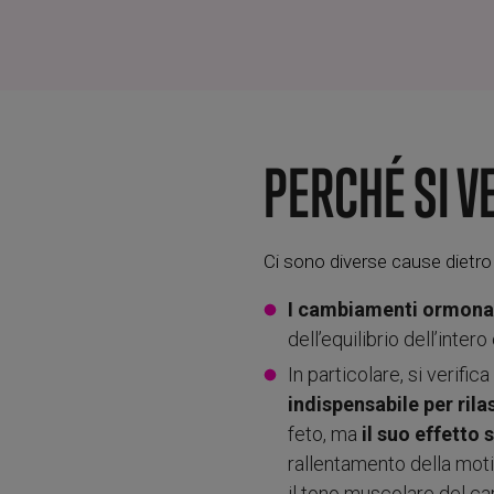
PERCHÉ SI V
Ci sono diverse cause dietro
I cambiamenti ormona
dell’equilibrio dell’inte
In particolare, si verific
indispensabile per rila
feto, ma
il suo effetto
rallentamento della moti
il tono muscolare del ca