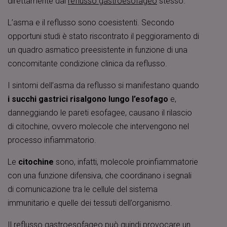
direttamente dal
reflusso gastroesofageo
stesso.
L’asma e il reflusso sono coesistenti. Secondo
opportuni studi è stato riscontrato il peggioramento di
un quadro asmatico preesistente in funzione di una
concomitante condizione clinica da reflusso.
I sintomi dell’asma da reflusso si manifestano quando
i succhi gastrici risalgono lungo l’esofago
e,
danneggiando le pareti esofagee, causano il rilascio
di citochine, ovvero molecole che intervengono nel
processo infiammatorio.
Le
citochine
sono, infatti, molecole proinfiammatorie
con una funzione difensiva, che coordinano i segnali
di comunicazione tra le cellule del sistema
immunitario e quelle dei tessuti dell’organismo.
Il reflusso gastroesofageo può quindi provocare un