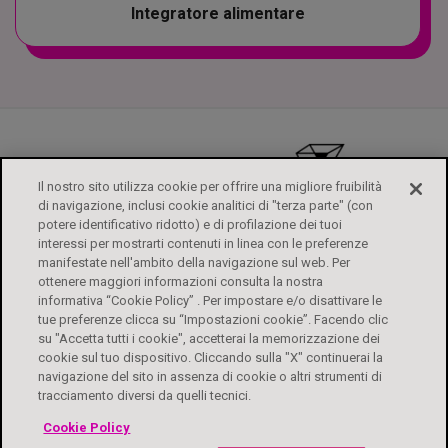
Integratore alimentare
Il nostro sito utilizza cookie per offrire una migliore fruibilità
di navigazione, inclusi cookie analitici di "terza parte" (con
potere identificativo ridotto) e di profilazione dei tuoi
interessi per mostrarti contenuti in linea con le preferenze
manifestate nell'ambito della navigazione sul web. Per
ottenere maggiori informazioni consulta la nostra
informativa “Cookie Policy” . Per impostare e/o disattivare le
tue preferenze clicca su “Impostazioni cookie”. Facendo clic
su "Accetta tutti i cookie", accetterai la memorizzazione dei
ALFASIGMA
FOGLI ILLUSTRATIVI
CONTATTI
PRIVACY POLICY
cookie sul tuo dispositivo. Cliccando sulla "X" continuerai la
DIRITTI DEGLI INTERESSATI
COOKIE POLICY
ACCESSIBILITÀ
navigazione del sito in assenza di cookie o altri strumenti di
tracciamento diversi da quelli tecnici.
Biochetasi Granulato Effervescente è un medicinale. Leggere attentamente il
Cookie Policy
foglio illustrativo. Aut. Min. 04/07/2023 e Aut. Min 22/11/2024. Biochetasi