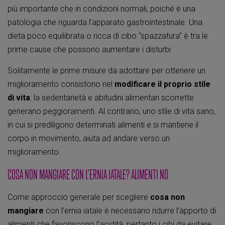
più importante che in condizioni normali, poiché è una
patologia che riguarda l’apparato gastrointestinale. Una
dieta poco equilibrata o ricca di cibo “spazzatura” è tra le
prime cause che possono aumentare i disturbi.
Solitamente le prime misure da adottare per ottenere un
miglioramento consistono nel
modificare il proprio stile
di vita
: la sedentarietà e abitudini alimentari scorrette
generano peggioramenti. Al contrario, uno stile di vita sano,
in cui si prediligono determinati alimenti e si mantiene il
corpo in movimento, aiuta ad andare verso un
miglioramento.
COSA NON MANGIARE CON L’ERNIA IATALE? ALIMENTI NO
Come approccio generale per scegliere
cosa non
mangiare
con l’ernia iatale è necessario ridurre l’apporto di
alimenti che favoriscono l’acidità, pertanto i cibi da evitare