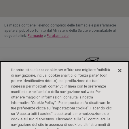
La mappa contiene l'elenco completo delle farmacie e parafarmacie
aperte al pubblico fornito dal Ministero della Salute e consultabile al
seguente link:
Farmacie
e
Parafarmacie
Il nostro sito utilizza cookie per offrire una migliore fruibilità
di navigazione, inclusi cookie analitici di "terza parte" (con
potere identificativo ridotto) e di profilazione dei tuoi
interessi per mostrarti contenuti in linea con le preferenze
manifestate nell'ambito della navigazione sul web. Per
ottenere maggiori informazioni consulta la nostra
informativa “Cookie Policy” . Per impostare e/o disattivare le
tue preferenze clicca su “Impostazioni cookie”. Facendo clic
su "Accetta tutti i cookie", accetterai la memorizzazione dei
ALFASIGMA
FOGLI ILLUSTRATIVI
CONTATTI
PRIVACY POLICY
cookie sul tuo dispositivo. Cliccando sulla "X" continuerai la
DIRITTI DEGLI INTERESSATI
COOKIE POLICY
ACCESSIBILITÀ
navigazione del sito in assenza di cookie o altri strumenti di