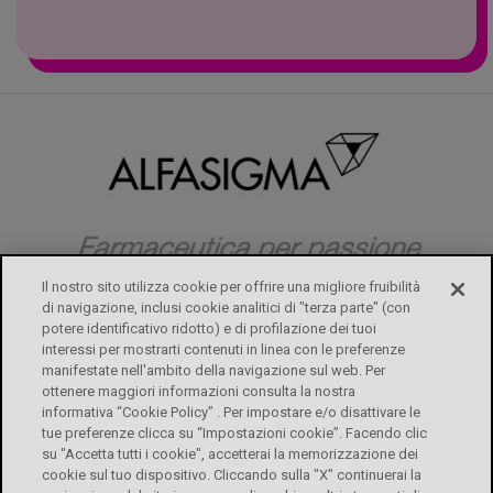
Il nostro sito utilizza cookie per offrire una migliore fruibilità
di navigazione, inclusi cookie analitici di "terza parte" (con
potere identificativo ridotto) e di profilazione dei tuoi
interessi per mostrarti contenuti in linea con le preferenze
ALFASIGMA
FOGLI ILLUSTRATIVI
CONTATTI
PRIVACY POLICY
manifestate nell'ambito della navigazione sul web. Per
DIRITTI DEGLI INTERESSATI
COOKIE POLICY
ACCESSIBILITÀ
ottenere maggiori informazioni consulta la nostra
informativa “Cookie Policy” . Per impostare e/o disattivare le
tue preferenze clicca su “Impostazioni cookie”. Facendo clic
Biochetasi Granulato Effervescente è un medicinale. Leggere attentamente il
su "Accetta tutti i cookie", accetterai la memorizzazione dei
foglio illustrativo. Aut. Min. 04/07/2023 e Aut. Min 22/11/2024. Biochetasi
cookie sul tuo dispositivo. Cliccando sulla "X" continuerai la
Reflusso è un dispositivo medico CE 0373. Leggere le avvertenze o le