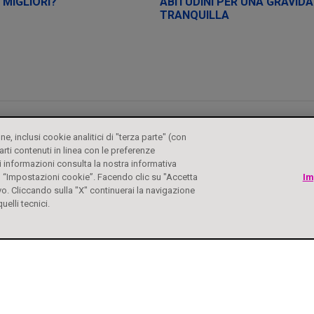
 MIGLIORI?
ABITUDINI PER UNA GRAVID
TRANQUILLA
one, inclusi cookie analitici di "terza parte" (con
arti contenuti in linea con le preferenze
 informazioni consulta la nostra informativa
su “Impostazioni cookie”. Facendo clic su "Accetta
Im
vo. Cliccando sulla "X" continuerai la navigazione
uelli tecnici.
RATIVI
CONTATTI
PRIVACY POLICY
DIRITTI DEGLI INTERESSATI
COOKI
mente il foglio illustrativo. Aut. Min. 04/07/2023 e Aut. Min 22/11/2024. Biochetasi 
rizzato dal Ministero della salute esclusivamente il contenuto pubblicitario relativo 
i riguardanti prodotti diversi presenti nel sito web sono di esclusiva responsabilità d