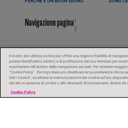
PERCHÉ È UN BUON SEGNO
SONO LE
Navigazione pagina
1
2
Il nostro sito utilizza cookie per offrire una migliore fruibilità di navigazi
potere identificativo ridotto) e di profilazione dei tuoi interessi per mostr
manifestate nell'ambito della navigazione sul web. Per ottenere maggiori
“Cookie Policy” . Per impostare e/o disattivare le tue preferenze clicca 
tutti i cookie", accetterai la memorizzazione dei cookie sul tuo dispositi
del sito in assenza di cookie o altri strumenti di tracciamento diversi da q
ALFASIGMA
FOGLI ILLUST
Cookie Policy
Biochetasi Granulato Effervescente è un medicinale. Leggere attenta
istruzioni d’uso. Aut. Min. 29/12/2023 e Aut. Min 02/12/2024. È auto
informazion