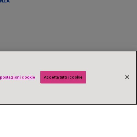
ANZA
postazioni cookie
Accetta tutti i cookie
E POLICY
ACCESSIBILITÀ
Reflusso è un dispositivo medico CE 0373. Leggere le avvertenze o le
a Biochetasi Granulato Effervescente e Biochetasi Reflusso. Eventuali
ell’Azienda.