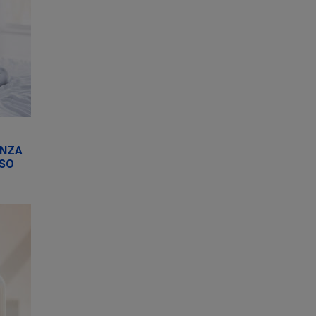
ANZA
ESO