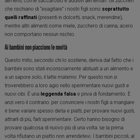
alimenti, come saccarosio e additivi alimentari. Gli zuccheri
che rischiano di “esagitare” i nostri figli sono
soprattutto
quelli raffinati
(presenti in dolcetti, snack, merendine),
mentre altri alimenti come miele, zucchero di canna, acero
non comportano nessun rischio.
Ai bambini non piacciono le novità
Questo mito, secondo chi lo sostiene, deriva dal fatto che i
bambini sono stati inconsciamente abituati a un alimento e
a un sapore solo, il latte materno. Per questo non si
troverebbero a loro agio nello sperimentare nuovi gusti e
nuovi cibi. È una
leggenda falsa
e priva di fondamento. È
anzi vero il contrario: per convincere i nostri figli a mangiare
è bene variare spesso dieta e piatti, per provare nuovi gusti,
attrarli di più, farli sperimentare. Certo hanno bisogno di
provare qualcosa di nuovo più di una volta: se la prima
volta rifiutano un piatto non arrendetevi. I bambini piccoli, al