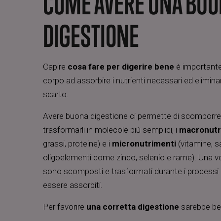
COME AVERE UNA BU
DIGESTIONE
Capire
cosa fare per digerire bene
è importante 
corpo ad assorbire i nutrienti necessari ed eliminare
scarto.
Avere buona digestione ci permette di scomporre g
trasformarli in molecole più semplici, i
macronutr
grassi, proteine) e i
micronutrimenti
(vitamine, sa
oligoelementi come zinco, selenio e rame). Una vol
sono scomposti e trasformati durante i processi 
essere assorbiti.
Per favorire
una corretta digestione
sarebbe be