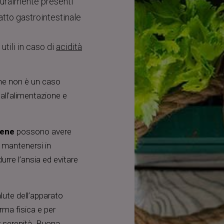
aturalmente presenti
ratto gastrointestinale
, utili in caso di
acidità
one non è un caso
all’alimentazione e
bene
possono avere
, mantenersi in
durre l’ansia ed evitare
lute dell’apparato
ma fisica e per
r serenità. Buona