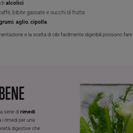
 di
alcolici
affè, bibite gassate e succhi di frutta
grumi
,
aglio
,
cipolla
tazione e la scelta di cibi facilmente digeribili possono fare 
 BENE
a serie di
rimedi
 i rimedi per una
rietà digestive che