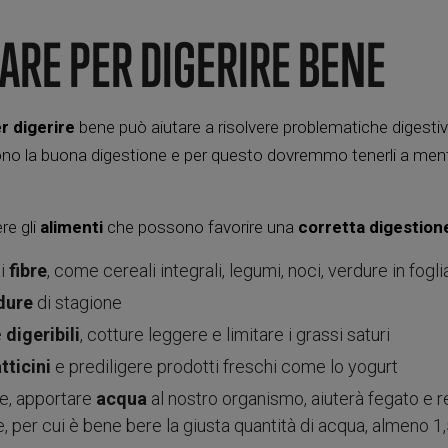
ARE PER DIGERIRE BENE
r digerire
bene può aiutare a risolvere problematiche digesti
ono la buona digestione e per questo dovremmo tenerli a mente
re gli
alimenti
che possono favorire una
corretta digestion
ti
fibre
, come cereali integrali, legumi, noci, verdure in fogli
rdure
di stagione
e
digeribili
, cotture leggere e limitare i grassi saturi
atticini
e prediligere prodotti freschi come lo yogurt
ne, apportare
acqua
al nostro organismo, aiuterà fegato e r
, per cui è bene bere la giusta quantità di acqua, almeno 1,