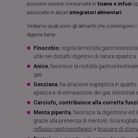
possono essere consumate in
tisane e infusi
op
associate in alcuni
integratori alimentari
.
Vediamo quali sono gli alimenti che contengono i pr
digerire bene:
Finocchio
, regola la motilità gastrointestin
utile nei disturbi digestivi di natura spastica
Anice
, favorisce la motilità gastrointestinal
gas
Genziana
, ha un’azione eupeptica in quant
epatica e di eliminazione dei gas intestinali e
Carciofo, contribuisce alla corretta funz
Menta piperita
, favorisce la digestione ed i
grazie alla presenza di mentolo. Sconsigliata
reflusso gastroesofageo
e
bruciore di sto