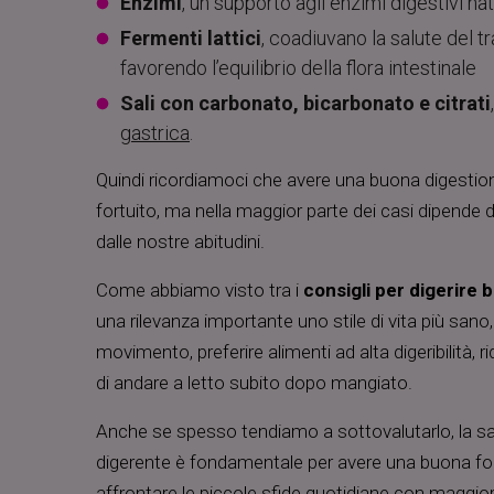
Enzimi
, un supporto agli enzimi digestivi n
Fermenti lattici
, coadiuvano la salute del t
favorendo l’equilibrio della flora intestinale
Sali con carbonato, bicarbonato e citrati
gastrica
.
Quindi ricordiamoci che avere una buona digesti
fortuito, ma nella maggior parte dei casi dipende d
dalle nostre abitudini.
Come abbiamo visto tra i
consigli per digerire 
una rilevanza importante uno stile di vita più sano
movimento, preferire alimenti ad alta digeribilità, ri
di andare a letto subito dopo mangiato.
Anche se spesso tendiamo a sottovalutarlo, la sa
digerente è fondamentale per avere una buona for
affrontare le piccole sfide quotidiane con maggio