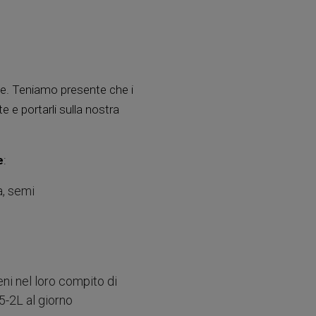
ve. Teniamo presente che i
 e portarli sulla nostra
e
:
a, semi
eni nel loro compito di
5-2L al giorno