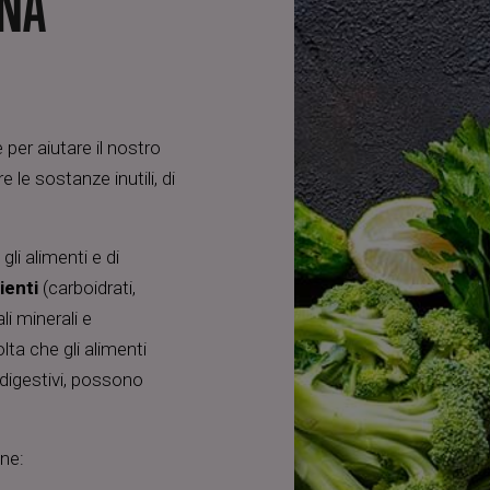
ONA
per aiutare il nostro
 le sostanze inutili, di
li alimenti e di
ienti
(carboidrati,
li minerali e
ta che gli alimenti
digestivi, possono
ne: