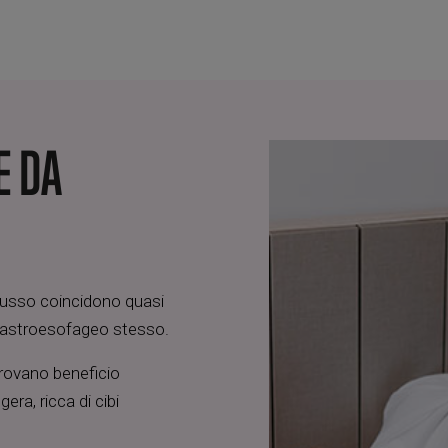
E DA
lusso coincidono quasi
 gastroesofageo stesso.
 trovano beneficio
gera, ricca di cibi