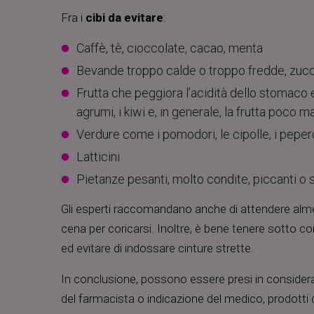
Fra i
cibi da evitare
:
Caffè, tè, cioccolate, cacao, menta
Bevande troppo calde o troppo fredde, zucc
Frutta che peggiora l’acidità dello stomaco e
agrumi, i kiwi e, in generale, la frutta poco m
Verdure come i pomodori, le cipolle, i peper
Latticini
Pietanze pesanti, molto condite, piccanti o 
Gli esperti raccomandano anche di attendere alm
cena per coricarsi. Inoltre, è bene tenere sotto co
ed evitare di indossare cinture strette.
In conclusione, possono essere presi in considera
del farmacista o indicazione del medico, prodotti d