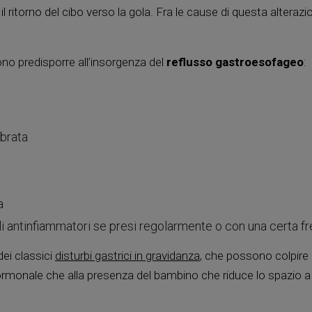
 ritorno del cibo verso la gola. Fra le cause di questa alterazio
sono predisporre all’insorgenza del
reflusso gastroesofageo
:
ibrata
a
gli antinfiammatori se presi regolarmente o con una certa f
ei classici
disturbi gastrici in gravidanza
, che possono colpire
o ormonale che alla presenza del bambino che riduce lo spazio a 