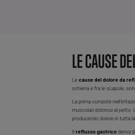
LE CAUSE DE
Le
cause del
dolore da ref
schiena e fra le scapole, so
La prima consiste nell’irritaz
muscolari dolorosi al petto.
producendo dolore in tutta la
Il
reflusso gastrico
deriva d