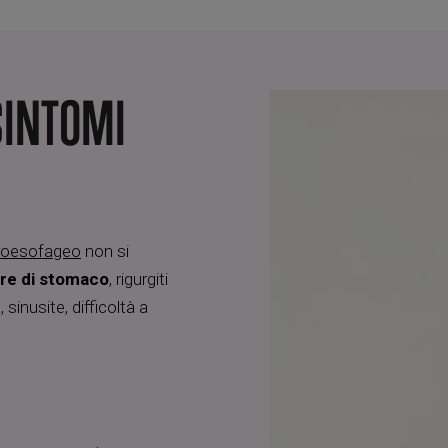
SINTOMI
troesofageo
non si
re di stomaco
, rigurgiti
 sinusite, difficoltà a