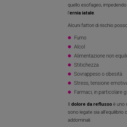
quello esofageo, impedendo il
l’
ernia iatale
.
Alcuni fattori di rischio pos
Fumo
Alcol
Alimentazione non equil
Stitichezza
Sovrappeso o obesità
Stress, tensione emotiv
Farmaci, in particolare 
Il
dolore da reflusso
è uno d
sono legate sia all’equilibri
addominali.