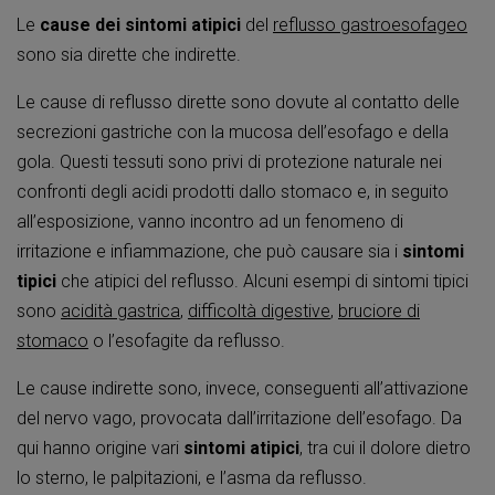
Le
cause dei sintomi atipici
del
reflusso gastroesofageo
sono sia dirette che indirette.
Le cause di reflusso dirette sono dovute al contatto delle
secrezioni gastriche con la mucosa dell’esofago e della
gola. Questi tessuti sono privi di protezione naturale nei
confronti degli acidi prodotti dallo stomaco e, in seguito
all’esposizione, vanno incontro ad un fenomeno di
irritazione e infiammazione, che può causare sia i
sintomi
tipici
che atipici del reflusso. Alcuni esempi di sintomi tipici
sono
acidità gastrica
,
difficoltà digestive
,
bruciore di
stomaco
o l’esofagite da reflusso.
Le cause indirette sono, invece, conseguenti all’attivazione
del nervo vago, provocata dall’irritazione dell’esofago. Da
qui hanno origine vari
sintomi atipici
, tra cui il dolore dietro
lo sterno, le palpitazioni, e l’asma da reflusso.