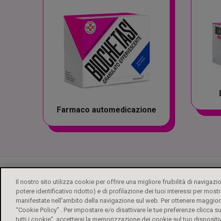
Farmaco automedicazione
Il nostro sito utilizza cookie per offrire una migliore fruibilità di navigazi
potere identificativo ridotto) e di profilazione dei tuoi interessi per mostr
manifestate nell'ambito della navigazione sul web. Per ottenere maggiori
“Cookie Policy” . Per impostare e/o disattivare le tue preferenze clicca 
tutti i cookie", accetterai la memorizzazione dei cookie sul tuo dispositi