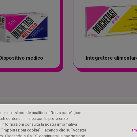
Dispositivo medico
Integratore alimentar
one, inclusi cookie analitici di "terza parte" (con
arti contenuti in linea con le preferenze
 informazioni consulta la nostra informativa
su “Impostazioni cookie”. Facendo clic su "Accetta
Im
vo. Cliccando sulla "X" continuerai la navigazione