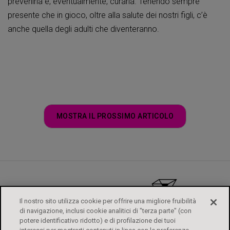
prevenirla e, eventualmente, curarla. Tenendo sempre
presente che in gioco, oltre alla salute dei nostri figli, c’è
anche quella degli adulti che diventeranno.
MOSTRA IL PROSSIMO ARTICOLO
Il nostro sito utilizza cookie per offrire una migliore fruibilità
di navigazione, inclusi cookie analitici di "terza parte" (con
potere identificativo ridotto) e di profilazione dei tuoi