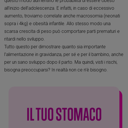
questo modo aumentino le probabilità di essere obeso
all’inizio dell’adolescenza. E infatti, in caso di eccessivo
aumento, troviamo correlate anche macrosomia (neonati
sopra i 4kg) e obesità infantile. Allo stesso modo una
scarsa crescita di peso può comportare parti prematuri e
ritardi nello sviluppo.
Tutto questo per dimostrare quanto sia importante
l’alimentazione in gravidanza, per sé e per il bambino, anche
per un sano sviluppo dopo il parto. Ma quindi, visti i rischi,
bisogna preoccuparsi? In realtà non ce n’è bisogno.
IL TUO STOMACO