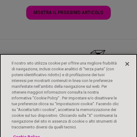
MOSTRA IL PROSSIMO ARTICOLO
Il nostro sito utilizza cookie per offrire una migliore fruibilità
di navigazione, inclusi cookie analitici di "terza parte" (con
potere identificativo ridotto) e di profilazione dei tuoi
interessi per mostrarti contenuti in linea con le preferenze
manifestate nell'ambito della navigazione sul web. Per
ottenere maggiori informazioni consulta la nostra
informativa “Cookie Policy” . Per impostare e/o disattivare le
tue preferenze clicca su “Impostazioni cookie”. Facendo clic
su "Accetta tutti i cookie", accetterai la memorizzazione dei
ALFASIGMA
FOGLI ILLUSTRATIVI
CONTATTI
PRIVACY POLICY
cookie sul tuo dispositivo. Cliccando sulla "X" continuerai la
DIRITTI DEGLI INTERESSATI
COOKIE POLICY
ACCESSIBILITÀ
navigazione del sito in assenza di cookie o altri strumenti di
tracciamento diversi da quelli tecnici.
Biochetasi Granulato Effervescente è un medicinale. Leggere attentamente il
Cookie Policy