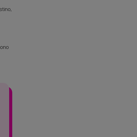
stino,
iono