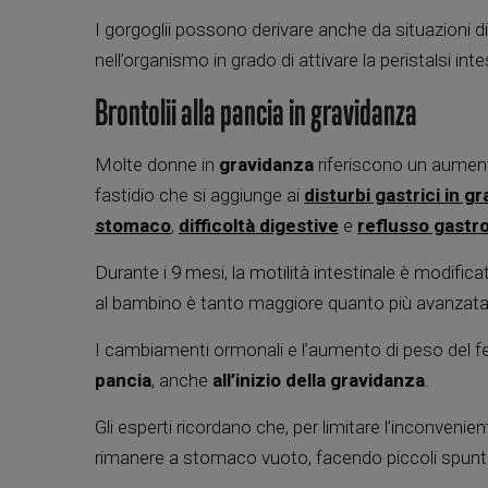
I gorgoglii possono derivare anche da situazioni d
nell’organismo in grado di attivare la peristalsi inte
Brontolii alla pancia in gravidanza
Molte donne in
gravidanza
riferiscono un aumento
fastidio che si aggiunge ai
disturbi gastrici in g
stomaco
,
difficoltà digestive
e
reflusso gastr
Durante i 9 mesi, la motilità intestinale è modifica
al bambino è tanto maggiore quanto più avanzata 
I cambiamenti ormonali e l’aumento di peso del f
pancia
, anche
all’inizio della gravidanza
.
Gli esperti ricordano che, per limitare l’inconveni
rimanere a stomaco vuoto, facendo piccoli spuntin