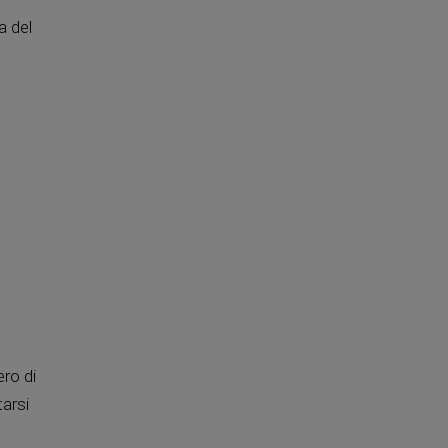
a del
a
ero di
arsi