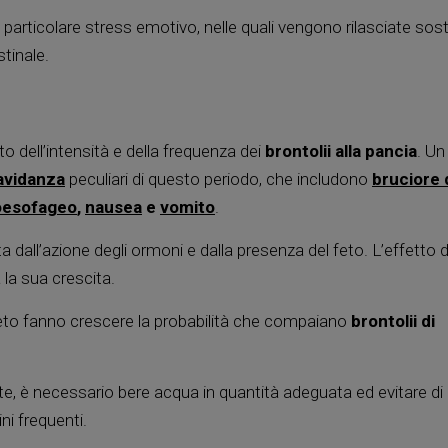
i particolare stress emotivo, nelle quali vengono rilasciate so
stinale.
 dell’intensità e della frequenza dei
brontolii alla pancia
. Un
ravidanza
peculiari di questo periodo, che includono
bruciore 
oesofageo
,
nausea
e
vomito
.
ta dall’azione degli ormoni e dalla presenza del feto. L’effetto
la sua crescita.
eto fanno crescere la probabilità che compaiano
brontolii di
ente, è necessario bere acqua in quantità adeguata ed evitare di
i frequenti.