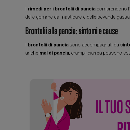
I
rimedi per i brontolii di pancia
comprendono l’el
delle gomme da masticare e delle bevande gassa
Brontolii alla pancia: sintomi e cause
I
brontolii di pancia
sono accompagnati da
sint
anche
mal di pancia
, crampi, diarrea possono ess
IL TUO
RI