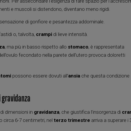
rmoni. Per assecondare l’esigenza di fare spazio per l’accresc
amenti e muscoli si distendono, diventano meno rigidi.
 la sensazione di gonfiore e pesantezza addominale.
stidi o, talvolta,
crampi
di lieve intensità.
nza
, ma più in basso rispetto allo
stomaco
, è rappresentata
ell’ovulo fecondato nella parete dell’utero provoca doloretti
ntomi
possono essere dovuti all’
ansia
che questa condizione
i gravidanza
di dimensioni in
gravidanza
, che giustifica l’insorgenza di
cra
go circa 6-7 centimetri, nel
terzo trimestre
arriva a superare i 