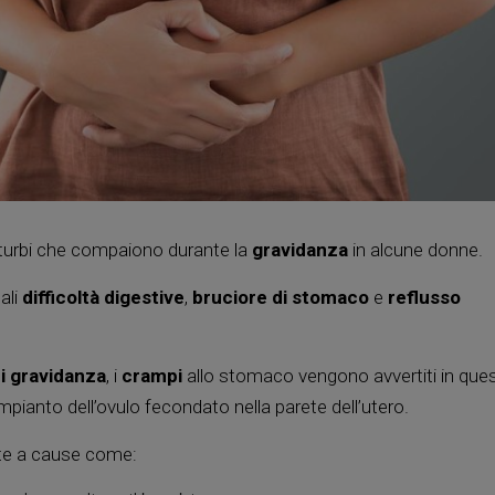
sturbi che compaiono durante la
gravidanza
in alcune donne.
ali
difficoltà digestive
,
bruciore di stomaco
e
reflusso
i gravidanza
, i
crampi
allo stomaco vengono avvertiti in que
pianto dell’ovulo fecondato nella parete dell’utero.
te a cause come: