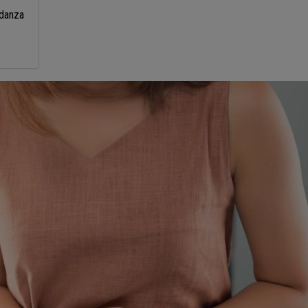
idanza
a