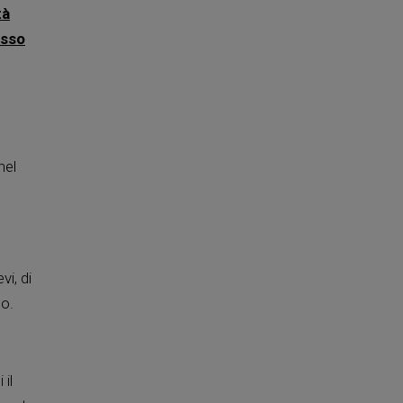
tà
usso
nel
i, di
to.
il