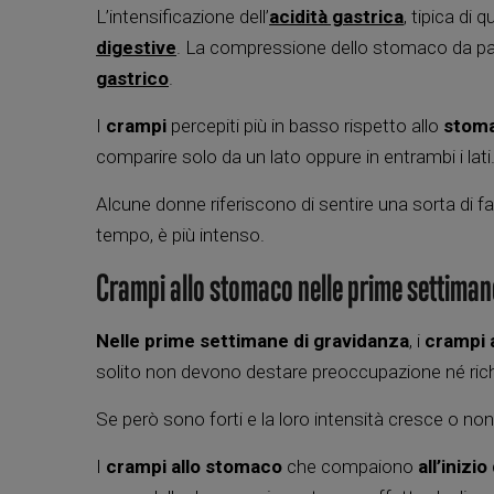
L’intensificazione dell’
acidità gastrica
, tipica di
digestive
. La compressione dello stomaco da parte
gastrico
.
I
crampi
percepiti più in basso rispetto allo
stom
comparire solo da un lato oppure in entrambi i lati
Alcune donne riferiscono di sentire una sorta di fast
tempo, è più intenso.
Crampi allo stomaco nelle prime settiman
Nelle
prime settimane di gravidanza
, i
crampi 
solito non devono destare preoccupazione né richi
Se però sono forti e la loro intensità cresce o no
I
crampi allo stomaco
che compaiono
all’inizi