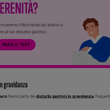
ERENITÀ?
overemo il Biochetasi più adatto a
re al tuo disturbo gastrico.
INIZIA IL TEST
in gravidanza
maco
fanno parte dei
disturbi gastrici in gravidanza
, frequent
.