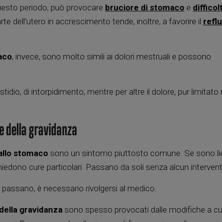
 questo periodo, può provocare
bruciore di stomaco
e
difficol
 dell’utero in accrescimento tende, inoltre, a favorire il
refl
aco
, invece, sono molto simili ai dolori mestruali e possono
.
idio, di intorpidimento, mentre per altre il dolore, pur limitato 
e della gravidanza
allo stomaco
sono un sintomo piuttosto comune. Se sono liev
edono cure particolari. Passano da soli senza alcun interven
n passano, è necessario rivolgersi al medico.
o della gravidanza
sono spesso provocati dalle modifiche a cui 