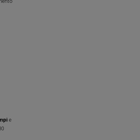
imento
mpi
e
30