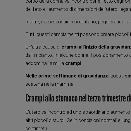
corpo della donna va incontro per effetto degli o
del feto e l’aumento di dimensioni dell’utero, leg
Inoltre, i vasi sanguigni si dilatano, peggiorando
Tutti questi cambiamenti possono creare piccoli fa
Un’altra causa di
crampi
all’inizio della gravida
dall’impianto. In alcune donne, il posizionamento d
addominali simili a
crampi
.
Nelle prime settimane di gravidanza
, questi
si
scatena nella mamma.
Crampi allo stomaco nel terzo trimestre d
L’utero va incontro ad uno straordinario aumento 
altri piccoli disturbi. Se in condizioni normali è lun
centimetri.