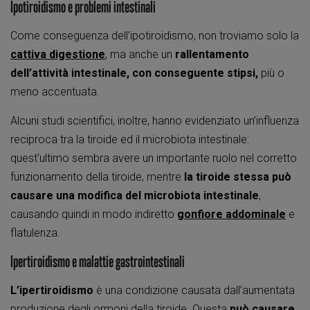
Ipotiroidismo e problemi intestinali
Come conseguenza dell’ipotiroidismo, non troviamo solo la
cattiva digestione
, ma anche un
rallentamento
dell’attività intestinale, con conseguente stipsi,
più o
meno accentuata.
Alcuni studi scientifici, inoltre, hanno evidenziato un’influenza
reciproca tra la tiroide ed il microbiota intestinale:
quest’ultimo sembra avere un importante ruolo nel corretto
funzionamento della tiroide, mentre
la tiroide stessa può
causare una modifica del
microbiota intestinale
,
causando quindi in modo indiretto
gonfiore addominale
e
flatulenza.
Ipertiroidismo e malattie gastrointestinali
L’ipertiroidismo
è una condizione causata dall’aumentata
produzione degli ormoni della tiroide. Questa
può causare