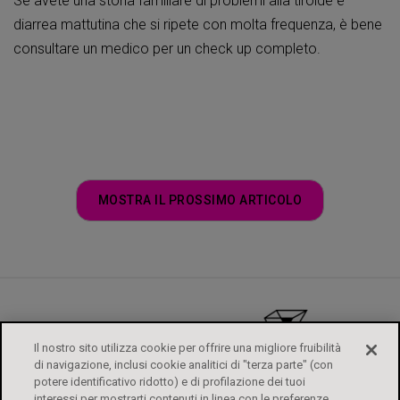
Se avete una storia familiare di problemi alla tiroide e
diarrea mattutina che si ripete con molta frequenza, è bene
consultare un medico per un check up completo.
MOSTRA IL PROSSIMO ARTICOLO
Il nostro sito utilizza cookie per offrire una migliore fruibilità
di navigazione, inclusi cookie analitici di "terza parte" (con
potere identificativo ridotto) e di profilazione dei tuoi
interessi per mostrarti contenuti in linea con le preferenze