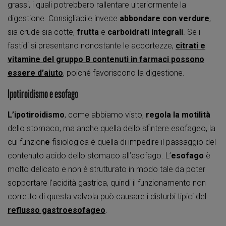
grassi, i quali potrebbero rallentare ulteriormente la
digestione. Consigliabile invece
abbondare con verdure
,
sia crude sia cotte,
frutta
e
carboidrati integrali
. Se i
fastidi si presentano nonostante le accortezze,
citrati e
vitamine del gruppo B contenuti in farmaci p
ossono
essere d’aiuto
, poiché favoriscono la digestione.
Ipotiroidismo e esofago
L’ipotiroidismo
, come abbiamo visto,
regola la motilità
dello stomaco, ma anche quella dello sfintere esofageo, la
cui funzion
e
fisiologica è quella di impedire il passaggio del
contenuto acido dello stomaco all’esofago. L’
esofago
è
molto delicato e non è strutturato in modo tale da poter
sopportare l’acidità gastrica, quindi il funzionamento non
corretto di questa valvola può causare i disturbi tipici del
reflusso gastroesofageo
.