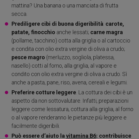
mattina? Una banana o una manciata di frutta
secca.
Prediligere cibi di buona digeribilità
:
carote,
patate, finocchio
anche lessati;
carne magra
(pollame, tacchino) cotta alla griglia o al cartoccio
e condita con olio extra vergine di oliva a crudo;
pesce magro
(merluzzo, sogliola, platessa,
nasello) cotti al forno, alla griglia, al vapore e
condito con olio extra vergine di oliva a crudo. Sì
anche a pasta, pane, riso, avena, cereali e legumi.
Preferire cotture leggere
. La cottura dei cibi è un
aspetto da non sottovalutare. Infatti, preparazioni
leggere come lessatura, cottura alla griglia, al forno
o al vapore renderanno le pietanze più leggere e
facilmente digeribili.
Può essere d’aiuto la
vitamina B6
: contribuisce