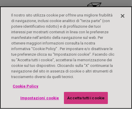
Il nostro sito utilizza cookie per offrire una migliore fruibilità
di navigazione, inclusi cookie analitici di "terza parte" (con
potere identificativo ridotto) e di profilazione dei tuoi
interessi per mostrarti contenuti in linea con le preferenze
manifestate nell'ambito della navigazione sul web. Per
ottenere maggiori informazioni consulta la nostra
informativa “Cookie Policy” . Per impostare e/o disattivare le
tue preferenze clicca su “Impostazioni cookie”. Facendo clic
su "Accetta tutti i cookie", accetterai la memorizzazione dei
ALFASIGMA
FOGLI ILLUSTRATIVI
CONTATTI
PRIVACY POLICY
cookie sul tuo dispositivo. Cliccando sulla "X" continuerai la
DIRITTI DEGLI INTERESSATI
COOKIE POLICY
ACCESSIBILITÀ
navigazione del sito in assenza di cookie o altri strumenti di
tracciamento diversi da quelli tecnici.
Biochetasi Granulato Effervescente è un medicinale. Leggere attentamente il
Cookie Policy
foglio illustrativo. Aut. Min. 04/07/2023 e Aut. Min 22/11/2024. Biochetasi
Reflusso è un dispositivo medico CE 0373. Leggere le avvertenze o le
Impostazioni cookie
Accetta tutti i cookie
istruzioni d’uso. Aut. Min. 29/12/2023 e Aut. Min 02/12/2024. È autorizzato dal
Ministero della salute esclusivamente il contenuto pubblicitario relativo a
Biochetasi Granulato Effervescente e Biochetasi Reflusso. Eventuali
informazioni riguardanti prodotti diversi presenti nel sito web sono di
esclusiva responsabilità dell’Azienda.