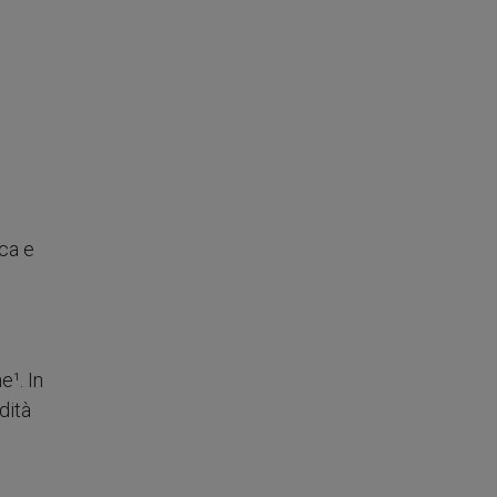
ica e
e¹. In
dità