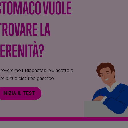
 STOMACO VUOLE
TROVARE LA
ERENITÀ?
overemo il Biochetasi più adatto a
re al tuo disturbo gastrico.
INIZIA IL TEST