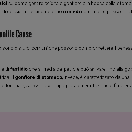
tici
su come gestire acidità e gonfiore alla bocca dello stom
elli consigliati, e discuteremo i
rimedi
naturali che possono all
uali le Cause
ato sono disturbi comuni che possono compromettere il benes
le di
fastidio
che si irradia dal petto e può arrivare fino alla gol
ica. Il
gonfiore di stomaco
, invece, è caratterizzato da una
addominale, spesso accompagnata da eruttazione e flatulenz