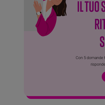
IL TUO
RI
S
Con 5 domande tr
risponde