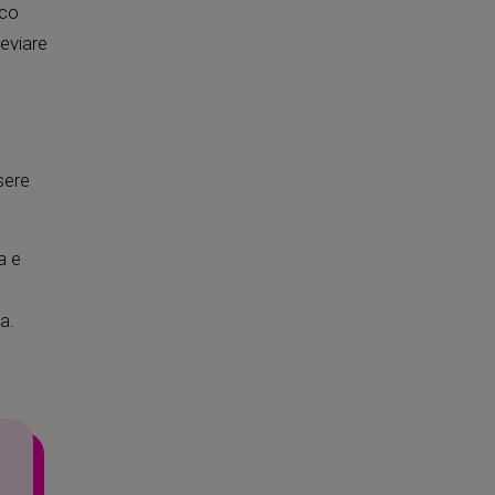
aco
eviare
sere
a e
a.