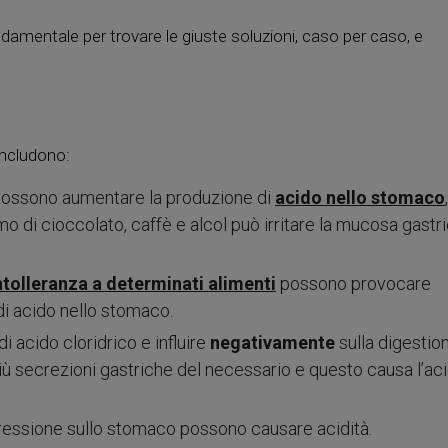
amentale per trovare le giuste soluzioni, caso per caso, e
includono:
tti possono aumentare la produzione di
acido nello stomaco
,
o di cioccolato, caffè e alcol può irritare la mucosa gastr
intolleranza a determinati alimenti
possono provocare
i acido nello stomaco.
di acido cloridrico e influire
negativamente
sulla digestion
più secrezioni gastriche del necessario e questo causa l’aci
ressione sullo stomaco possono causare acidità.