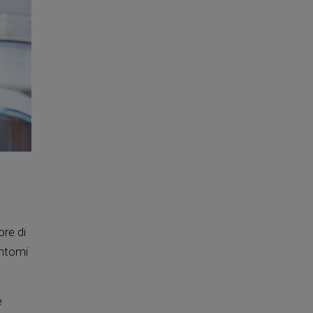
ore di
intomi
e