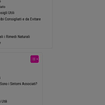
o
iato
igli Utili
bi Consigliati e da Evitare
i i Rimedi Naturali
e
e
i
 Sono i Sintomi Associati?
Utili